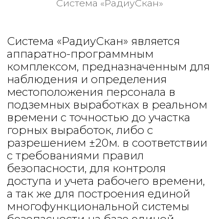
доступа и учета рабочего времени,
а так же для построения единой
многофункциональной системы
безопасности на базе единой
цифровой подземной сети связи.
Подсистема «РадиуСкан»
предназначена для применения в
подземных выработках шахт и
рудников, в том числе опасных по
газу и пыли.
Для наблюдения местоположения
подземного персонала шахты,
контроля доступа и учета рабочего
времени применяется технология
радиочастотной идентификации с
использованием активных и
пассивных RFID-меток.
Технология и состав системы