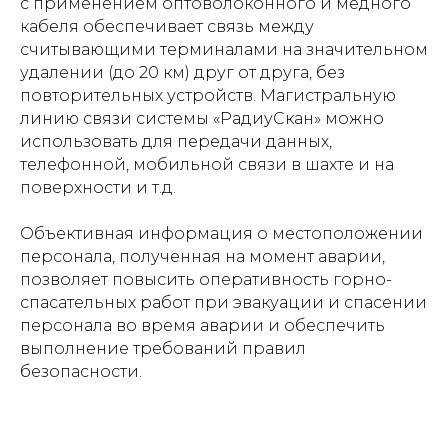
с применением оптоволоконного и медного
Компания
кабеля обеспечивает связь между
новости
считывающими терминалами на значительном
контакты
удалении (до 20 км) друг от друга, без
документация
повторительных устройств. Магистральную
линию связи системы «РадиуСкан» можно
использовать для передачи данных,
телефонной, мобильной связи в шахте и на
+ 7 (391) 299-80-00
поверхности и т.д.
+ 7 (391) 299-80-01
Объективная информация о местоположении
заказать звонок
персонала, полученная на момент аварии,
info@radius-nvic.ru
позволяет повысить оперативность горно-
спасательных работ при эвакуации и спасении
г. Красноярск, ул. Попова, 1
персонала во время аварии и обеспечить
выполнение требований правил
© 2026 АО НВИЦ «Радиус»
безопасности.
Политика конфиденциальности