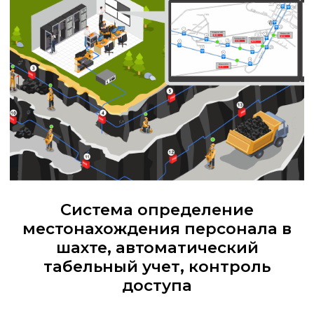
Система определение
местонахождения персонала в
шахте, автоматический
табельный учет, контроль
доступа
Система «РадиуСкан»
Система «РадиуСкан» является
аппаратно-программным
комплексом, предназначенным для
наблюдения и определения
местоположения персонала в
подземных выработках в реальном
времени с точностью до участка
горных выработок, либо с
разрешением ±20м. в соответствии
с требованиями правил
безопасности, для контроля