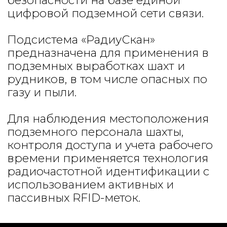
Для наблюдения местоположения
подземного персонала шахты, контроля
доступа и учета рабочего времени
применяется технология радиочастотной
идентификации с использованием
активных и пассивных RFID-меток.
Система состоит из:
— активных и пассивных RFID-меток
— шахтных головных светильников
«Радиус RL-2» (для рудников);
— шахтных головных светильников
«Радиус RL-3» (для угольных шахт);
— стационарных считывателей;
— блоков коммутаторных многопортовых
«Радиус БКМ» (для рудников);
— блоков оптических конвертеров
«Радиус БОК» (для угольных шахт);
— оптоволоконной кабельной сборки;